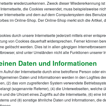
ternetseite wiederzuerkennen. Zweck dieser Wiedererkennung is
r Internetseite, die Cookies verwendet, muss beispielsweise nic
der Internetseite und dem auf dem Computersystem des Benutz
orbes im Online-Shop. Der Online-Shop merkt sich die Artikel, d
okies durch unsere Internetseite jederzeit mittels einer entsp
zung von Cookies dauerhaft widersprechen. Ferner können berei
 gelöscht werden. Dies ist in allen gängigen Internetbrowsern 
browser, sind unter Umständen nicht alle Funktionen unserer Int
einen Daten und Informationen
dem Aufruf der Internetseite durch eine betroffene Person oder e
llgemeinen Daten und Informationen werden in den Logfiles de
n, (2) das vom zugreifenden System verwendete Betriebssystem,
gelangt (sogenannte Referrer), (4) die Unterwebseiten, welche 
und die Uhrzeit eines Zugriffs auf die Internetseite, (6) eine In
stems und (8) sonstige ähnliche Daten und Informationen, die d
dienen.