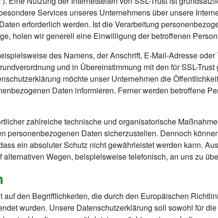
t”). Eine Nutzung der Internetseiten von SSL-Trust ist grundsä
 besondere Services unseres Unternehmens über unsere Intern
ten erforderlich werden. Ist die Verarbeitung personenbezogen
e, holen wir generell eine Einwilligung der betroffenen Person
ispielsweise des Namens, der Anschrift, E-Mail-Adresse oder 
-Grundverordnung und in Übereinstimmung mit den für SSL-Trust
nschutzerklärung möchte unser Unternehmen die Öffentlichkei
nenbezogenen Daten informieren. Ferner werden betroffene Per
wortlicher zahlreiche technische und organisatorische Maßnahm
teten personenbezogenen Daten sicherzustellen. Dennoch könne
dass ein absoluter Schutz nicht gewährleistet werden kann. Aus
alternativen Wegen, beispielsweise telefonisch, an uns zu über
n
 auf den Begrifflichkeiten, die durch den Europäischen Richtl
t wurden. Unsere Datenschutzerklärung soll sowohl für die Ö