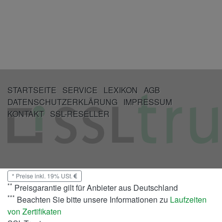
STARTSEITE
SERVICE
LEXIKON
AGB
DATENSCHUTZERKLÄRUNG
IMPRESSUM
KONTAKT
SSL-RESELLER
*
Preise inkl. 19% USt.
**
Preisgarantie gilt für Anbieter aus Deutschland
***
Beachten Sie bitte unsere Informationen zu
Laufzeiten
von Zertifikaten