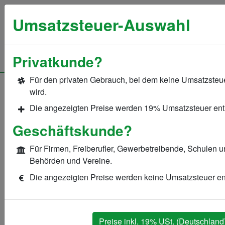
+49 (0)421 / 408 988 020
Umsatzsteuer-Auswahl
Privatkunde?
Für den privaten Gebrauch, bei dem keine Umsatzsteue
SSL-Trust
Produkte
wird.
MS-Exchange-Zertifikate
Die angezeigten Preise werden 19% Umsatzsteuer ent
Geschäftskunde?
Unified
Für Firmen, Freiberufler, Gewerbetreibende, Schulen u
Communications-
Behörden und Vereine.
Die angezeigten Preise werden keine Umsatzsteuer en
Zertifikate (UCC)
ab
185,00 €
* pro Jahr inkl. 3
Domains
Preise inkl. 19% USt. (Deutschland
(jede weitere Domain nur
30,00 €
*)