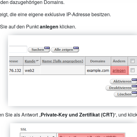
t den dazugehörigen Domains.
t, die eine eigene exklusive IP-Adresse besitzen.
Sie auf den Punkt
anlegen
klicken.
 Sie als Antwort „
Private-Key und Zertifikat (CRT)
“, und kli