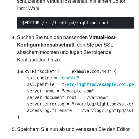
schützenden VirtualHost enthält, mit einem Editor
Ihrer Wahl.
$EDITOR /etc/lighttpd/lighttpd.conf
Suchen Sie nun den passenden
VirtualHost-
Konfigurationsabschnitt
, den Sie per SSL
absichern möchten und fügen Sie folgende
Konfiguration hinzu.
$SERVER["socket"] == "example.com:443" {

    ssl.engine = 
"enable"
    ssl.pemfile = 
"/etc/lighttpd/example.com.pem"
    server.name = "example.com"

    server.document-root = "/var/www"

    server.errorlog = "/var/log/lighttpd/ssl-error
    accesslog.filename = "/var/log/lighttpd/ssl-a
Speichern Sie nun ab und verlassen Sie den Editor.